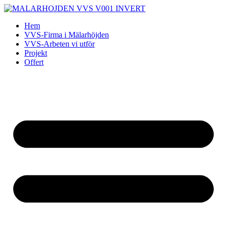
Skip
to
Hem
content
VVS-Firma i Mälarhöjden
VVS-Arbeten vi utför
Projekt
Offert