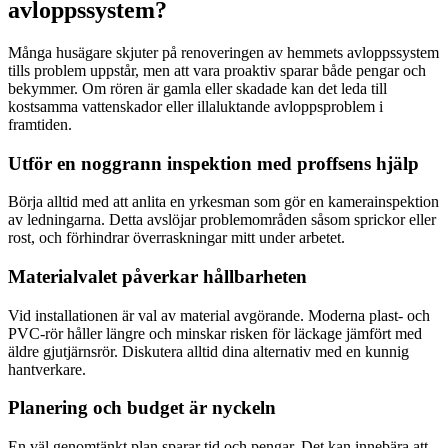
avloppssystem?
Många husägare skjuter på renoveringen av hemmets avloppssystem
tills problem uppstår, men att vara proaktiv sparar både pengar och
bekymmer. Om rören är gamla eller skadade kan det leda till
kostsamma vattenskador eller illaluktande avloppsproblem i
framtiden.
Utför en noggrann inspektion med proffsens hjälp
Börja alltid med att anlita en yrkesman som gör en kamerainspektion
av ledningarna. Detta avslöjar problemområden såsom sprickor eller
rost, och förhindrar överraskningar mitt under arbetet.
Materialvalet påverkar hållbarheten
Vid installationen är val av material avgörande. Moderna plast- och
PVC-rör håller längre och minskar risken för läckage jämfört med
äldre gjutjärnsrör. Diskutera alltid dina alternativ med en kunnig
hantverkare.
Planering och budget är nyckeln
En väl genomtänkt plan sparar tid och pengar. Det kan innebära att