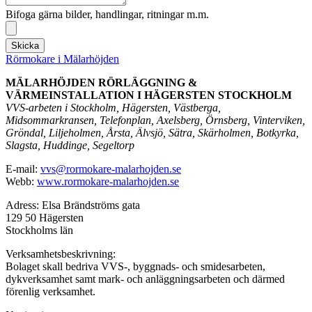
Bifoga gärna bilder, handlingar, ritningar m.m.
Skicka
Rörmokare i Mälarhöjden
MÄLARHÖJDEN RÖRLÄGGNING &
VÄRMEINSTALLATION I HÄGERSTEN STOCKHOLM
VVS-arbeten i Stockholm, Hägersten, Västberga,
Midsommarkransen, Telefonplan, Axelsberg, Örnsberg, Vinterviken,
Gröndal, Liljeholmen, Årsta, Älvsjö, Sätra, Skärholmen, Botkyrka,
Slagsta, Huddinge, Segeltorp
E-mail:
vvs@rormokare-malarhojden.se
Webb:
www.rormokare-malarhojden.se
Adress: Elsa Brändströms gata
129 50 Hägersten
Stockholms län
Verksamhetsbeskrivning:
Bolaget skall bedriva VVS-, byggnads- och smidesarbeten,
dykverksamhet samt mark- och anläggningsarbeten och därmed
förenlig verksamhet.