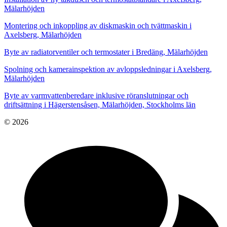
Mälarhöjden
Montering och inkoppling av diskmaskin och tvättmaskin i
Axelsberg, Mälarhöjden
Byte av radiatorventiler och termostater i Bredäng, Mälarhöjden
Spolning och kamerainspektion av avloppsledningar i Axelsberg,
Mälarhöjden
Byte av varmvattenberedare inklusive röranslutningar och
driftsättning i Hägerstensåsen, Mälarhöjden, Stockholms län
© 2026