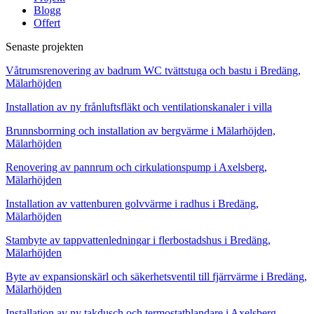
Blogg
Offert
Senaste projekten
Våtrumsrenovering av badrum WC tvättstuga och bastu i Bredäng,
Mälarhöjden
Installation av ny frånluftsfläkt och ventilationskanaler i villa
Brunnsborrning och installation av bergvärme i Mälarhöjden,
Mälarhöjden
Renovering av pannrum och cirkulationspump i Axelsberg,
Mälarhöjden
Installation av vattenburen golvvärme i radhus i Bredäng,
Mälarhöjden
Stambyte av tappvattenledningar i flerbostadshus i Bredäng,
Mälarhöjden
Byte av expansionskärl och säkerhetsventil till fjärrvärme i Bredäng,
Mälarhöjden
Installation av ny takdusch och termostatblandare i Axelsberg,