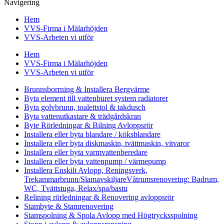
Navigering
Hem
VVS-Firma i Mälarhöjden
VVS-Arbeten vi utför
Hem
VVS-Firma i Mälarhöjden
VVS-Arbeten vi utför
Brunnsborrning & Installera Bergvärme
Byta element till vattenburet system radiatorer
Byta golvbrunn, toalettstol & takdusch
Byta vattenutkastare & trädgårdskran
Byte Rörledningar & Bilning Avloppsrör
Installera eller byta blandare / köksblandare
Installera eller byta diskmaskin, tvättmaskin, vitvaror
Installera eller byta varmvattenberedare
Installera eller byta vattenpump / värmepump
Installera Enskilt Avlopp, Reningsverk,
Trekammarbrunn/SlamavskiljareVåtrumsrenovering: Badrum,
WC, Tvättstuga, Relax/spa/bastu
Relining rörledningar & Renovering avloppsrör
Stambyte & Stamrenovering
Stamspolning & Spola Avlopp med Högtrycksspolning