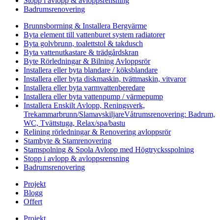
Stopp i avlopp & avloppsrensning
Badrumsrenovering
Brunnsborrning & Installera Bergvärme
Byta element till vattenburet system radiatorer
Byta golvbrunn, toalettstol & takdusch
Byta vattenutkastare & trädgårdskran
Byte Rörledningar & Bilning Avloppsrör
Installera eller byta blandare / köksblandare
Installera eller byta diskmaskin, tvättmaskin, vitvaror
Installera eller byta varmvattenberedare
Installera eller byta vattenpump / värmepump
Installera Enskilt Avlopp, Reningsverk,
Trekammarbrunn/SlamavskiljareVåtrumsrenovering: Badrum,
WC, Tvättstuga, Relax/spa/bastu
Relining rörledningar & Renovering avloppsrör
Stambyte & Stamrenovering
Stamspolning & Spola Avlopp med Högtrycksspolning
Stopp i avlopp & avloppsrensning
Badrumsrenovering
Projekt
Blogg
Offert
Projekt