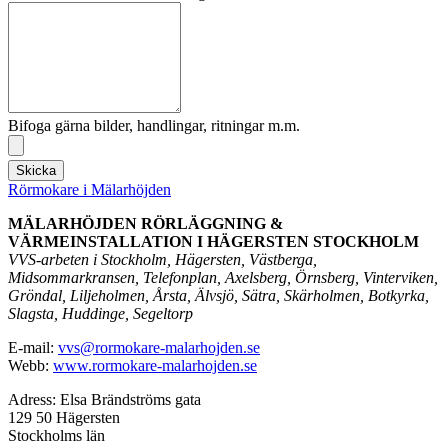
Bifoga gärna bilder, handlingar, ritningar m.m.
Skicka
Rörmokare i Mälarhöjden
MÄLARHÖJDEN RÖRLÄGGNING &
VÄRMEINSTALLATION I HÄGERSTEN STOCKHOLM
VVS-arbeten i Stockholm, Hägersten, Västberga,
Midsommarkransen, Telefonplan, Axelsberg, Örnsberg, Vinterviken,
Gröndal, Liljeholmen, Årsta, Älvsjö, Sätra, Skärholmen, Botkyrka,
Slagsta, Huddinge, Segeltorp
E-mail:
vvs@rormokare-malarhojden.se
Webb:
www.rormokare-malarhojden.se
Adress: Elsa Brändströms gata
129 50 Hägersten
Stockholms län