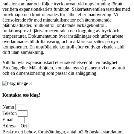
radiatorstammar och följde tryckkurvan vid uppvärmning för att
verifiera expansionskärlets funktion. Säkerhetsventilen testades med
provknapp och kontrollerades för täthet efter manövrering. Vi
återisolerade rör med mineralullsmattor och återmonterade
plåtinklädnader. Slutkontroll omfattade läckagekontroll,
funktionsprov i fjärrvärmecentralen och loggning av tryck och
temperaturer. Dokumentation över inställningar och utfört arbete
överlämnades till driftansvarig, och märkbrickor sattes på nya
komponenter. En uppföljande kontroll efter ett dygn visade stabil
drift utan anmärkning.
Vill du byta expansionskärl eller säkerhetsventil i en fastighet i
Bredäng eller Mälarhöjden, kontakta oss så planerar vi ett avbrott
och en dimensionering som passar din anläggning.
Kontakta oss idag!
Namn
Telefon
Email
Adress + Ort
Beskriv ert behov, förutsättningar, antal m2 & önskat startdatum