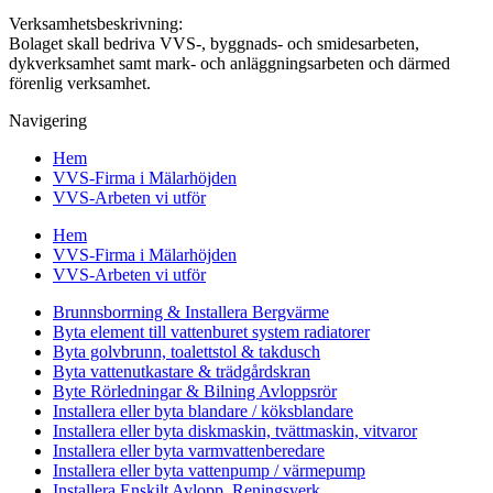
Verksamhetsbeskrivning:
Bolaget skall bedriva VVS-, byggnads- och smidesarbeten,
dykverksamhet samt mark- och anläggningsarbeten och därmed
förenlig verksamhet.
Navigering
Hem
VVS-Firma i Mälarhöjden
VVS-Arbeten vi utför
Hem
VVS-Firma i Mälarhöjden
VVS-Arbeten vi utför
Brunnsborrning & Installera Bergvärme
Byta element till vattenburet system radiatorer
Byta golvbrunn, toalettstol & takdusch
Byta vattenutkastare & trädgårdskran
Byte Rörledningar & Bilning Avloppsrör
Installera eller byta blandare / köksblandare
Installera eller byta diskmaskin, tvättmaskin, vitvaror
Installera eller byta varmvattenberedare
Installera eller byta vattenpump / värmepump
Installera Enskilt Avlopp, Reningsverk,