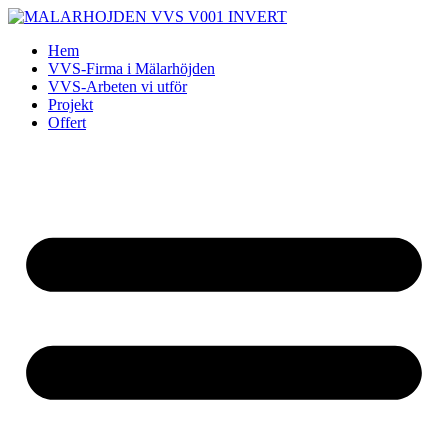
Skip
to
Hem
content
VVS-Firma i Mälarhöjden
VVS-Arbeten vi utför
Projekt
Offert