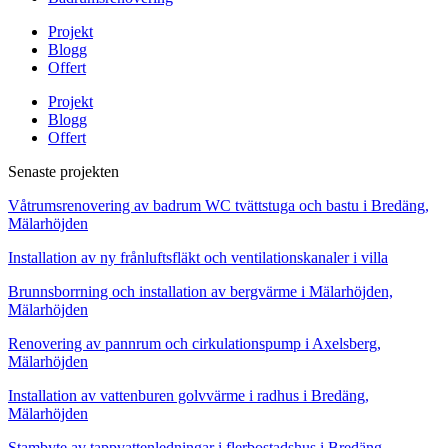
Projekt
Blogg
Offert
Projekt
Blogg
Offert
Senaste projekten
Våtrumsrenovering av badrum WC tvättstuga och bastu i Bredäng,
Mälarhöjden
Installation av ny frånluftsfläkt och ventilationskanaler i villa
Brunnsborrning och installation av bergvärme i Mälarhöjden,
Mälarhöjden
Renovering av pannrum och cirkulationspump i Axelsberg,
Mälarhöjden
Installation av vattenburen golvvärme i radhus i Bredäng,
Mälarhöjden
Stambyte av tappvattenledningar i flerbostadshus i Bredäng,