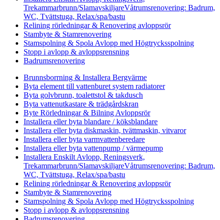
Trekammarbrunn/SlamavskiljareVåtrumsrenovering: Badrum,
WC, Tvättstuga, Relax/spa/bastu
Relining rörledningar & Renovering avloppsrör
Stambyte & Stamrenovering
Stamspolning & Spola Avlopp med Högtrycksspolning
Stopp i avlopp & avloppsrensning
Badrumsrenovering
Brunnsborrning & Installera Bergvärme
Byta element till vattenburet system radiatorer
Byta golvbrunn, toalettstol & takdusch
Byta vattenutkastare & trädgårdskran
Byte Rörledningar & Bilning Avloppsrör
Installera eller byta blandare / köksblandare
Installera eller byta diskmaskin, tvättmaskin, vitvaror
Installera eller byta varmvattenberedare
Installera eller byta vattenpump / värmepump
Installera Enskilt Avlopp, Reningsverk,
Trekammarbrunn/SlamavskiljareVåtrumsrenovering: Badrum,
WC, Tvättstuga, Relax/spa/bastu
Relining rörledningar & Renovering avloppsrör
Stambyte & Stamrenovering
Stamspolning & Spola Avlopp med Högtrycksspolning
Stopp i avlopp & avloppsrensning
Badrumsrenovering