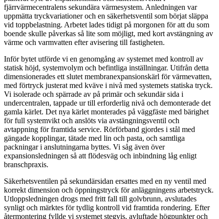
fjärrvärmecentralens sekundära värmesystem. Anledningen var
uppmätta tryckvariationer och en säkerhetsventil som börjat släppa
vid toppbelastning. Arbetet lades tidigt på morgonen för att du som
boende skulle påverkas så lite som möjligt, med kort avstängning av
värme och varmvatten efter avisering till fastigheten.
Inför bytet utförde vi en genomgång av systemet med kontroll av
statisk höjd, systemvolym och befintliga inställningar. Utifrån detta
dimensionerades ett slutet membranexpansionskärl för värmevatten,
med förtryck justerat med kväve i nivå med systemets statiska tryck.
Vi isolerade och spärrade av på primär och sekundär sida i
undercentralen, tappade ur till erforderlig nivå och demonterade det
gamla kärlet. Det nya kärlet monterades på väggfäste med bärighet
för full systemvikt och anslöts via avstängningsventil och
avtappning för framtida service. Rörförband gjordes i stål med
gängade kopplingar, tätade med lin och pasta, och samtliga
packningar i anslutningarna byttes. Vi såg även över
expansionsledningen så att flödesväg och inbindning låg enligt
branschpraxis.
Säkerhetsventilen på sekundärsidan ersattes med en ny ventil med
korrekt dimension och öppningstryck för anläggningens arbetstryck.
Utloppsledningen drogs med fritt fall till golvbrunn, avslutades
synligt och märktes för tydlig kontroll vid framtida rondering. Efter
återmontering fyllde vi systemet stegvis, avluftade högpunkter och