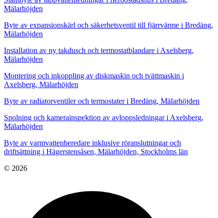
Mälarhöjden
Byte av expansionskärl och säkerhetsventil till fjärrvärme i Bredäng,
Mälarhöjden
Installation av ny takdusch och termostatblandare i Axelsberg,
Mälarhöjden
Montering och inkoppling av diskmaskin och tvättmaskin i
Axelsberg, Mälarhöjden
Byte av radiatorventiler och termostater i Bredäng, Mälarhöjden
Spolning och kamerainspektion av avloppsledningar i Axelsberg,
Mälarhöjden
Byte av varmvattenberedare inklusive röranslutningar och
driftsättning i Hägerstensåsen, Mälarhöjden, Stockholms län
© 2026