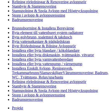
Relining rörledningar & Renovering avloppsrör
Stambyte & Stamrenovering
Stamspolning & Spola Avlopp med Högtrycksspolning
Stopp i avlopp & avloppsrensning
Badrumsrenovering
Brunnsborrning & Installera Bergvärme
Byta element till vattenburet system radiatorer
Byta golvbrunn, toalettstol & takdusch
Byta vattenutkastare & trädgårdskran
Byte Rörledningar & Bilning Avloppsrör
Installera eller byta blandare / köksblandare
Installera eller byta diskmaskin, tvättmaskin, vitvaror
Installera eller byta varmvattenberedare
Installera eller byta vattenpump / värmepump
Installera Enskilt Avlopp, Reningsverk,
Trekammarbrunn/SlamavskiljareVåtrumsrenovering: Badrum,
WC, Tvättstuga, Relax/spa/bastu
Relining rörledningar & Renovering avloppsrör
Stambyte & Stamrenovering
Stamspolning & Spola Avlopp med Högtrycksspolning
Stopp i avlopp & avloppsrensning
Badrumsrenovering
Projekt