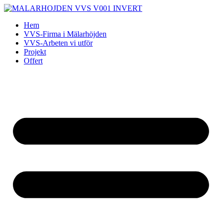
Skip
to
Hem
content
VVS-Firma i Mälarhöjden
VVS-Arbeten vi utför
Projekt
Offert