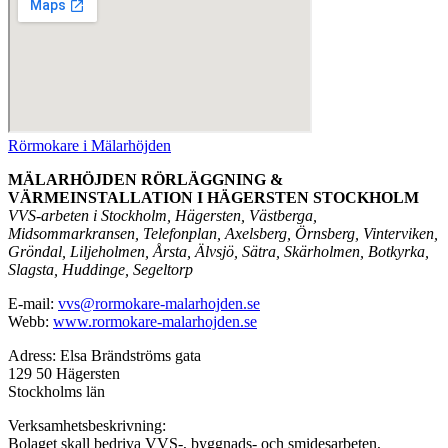
Rörmokare i Mälarhöjden
MÄLARHÖJDEN RÖRLÄGGNING &
VÄRMEINSTALLATION I HÄGERSTEN STOCKHOLM
VVS-arbeten i Stockholm, Hägersten, Västberga,
Midsommarkransen, Telefonplan, Axelsberg, Örnsberg, Vinterviken,
Gröndal, Liljeholmen, Årsta, Älvsjö, Sätra, Skärholmen, Botkyrka,
Slagsta, Huddinge, Segeltorp
E-mail:
vvs@rormokare-malarhojden.se
Webb:
www.rormokare-malarhojden.se
Adress: Elsa Brändströms gata
129 50 Hägersten
Stockholms län
Verksamhetsbeskrivning:
Bolaget skall bedriva VVS-, byggnads- och smidesarbeten,