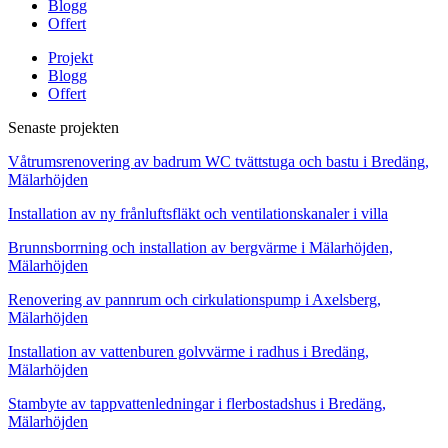
Blogg
Offert
Projekt
Blogg
Offert
Senaste projekten
Våtrumsrenovering av badrum WC tvättstuga och bastu i Bredäng,
Mälarhöjden
Installation av ny frånluftsfläkt och ventilationskanaler i villa
Brunnsborrning och installation av bergvärme i Mälarhöjden,
Mälarhöjden
Renovering av pannrum och cirkulationspump i Axelsberg,
Mälarhöjden
Installation av vattenburen golvvärme i radhus i Bredäng,
Mälarhöjden
Stambyte av tappvattenledningar i flerbostadshus i Bredäng,
Mälarhöjden