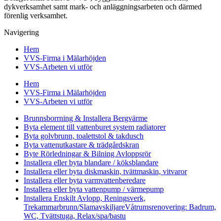
dykverksamhet samt mark- och anläggningsarbeten och därmed
förenlig verksamhet.
Navigering
Hem
VVS-Firma i Mälarhöjden
VVS-Arbeten vi utför
Hem
VVS-Firma i Mälarhöjden
VVS-Arbeten vi utför
Brunnsborrning & Installera Bergvärme
Byta element till vattenburet system radiatorer
Byta golvbrunn, toalettstol & takdusch
Byta vattenutkastare & trädgårdskran
Byte Rörledningar & Bilning Avloppsrör
Installera eller byta blandare / köksblandare
Installera eller byta diskmaskin, tvättmaskin, vitvaror
Installera eller byta varmvattenberedare
Installera eller byta vattenpump / värmepump
Installera Enskilt Avlopp, Reningsverk,
Trekammarbrunn/SlamavskiljareVåtrumsrenovering: Badrum,
WC, Tvättstuga, Relax/spa/bastu