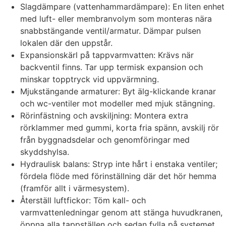
Slagdämpare (vattenhammardämpare): En liten enhet
med luft- eller membranvolym som monteras nära
snabbstängande ventil/armatur. Dämpar pulsen
lokalen där den uppstår.
Expansionskärl på tappvarmvatten: Krävs när
backventil finns. Tar upp termisk expansion och
minskar topptryck vid uppvärmning.
Mjukstängande armaturer: Byt älg-klickande kranar
och wc-ventiler mot modeller med mjuk stängning.
Rörinfästning och avskiljning: Montera extra
rörklammer med gummi, korta fria spänn, avskilj rör
från byggnadsdelar och genomföringar med
skyddshylsa.
Hydraulisk balans: Stryp inte hårt i enstaka ventiler;
fördela flöde med förinställning där det hör hemma
(framför allt i värmesystem).
Återställ luftfickor: Töm kall- och
varmvattenledningar genom att stänga huvudkranen,
öppna alla tappställen och sedan fylla på systemet