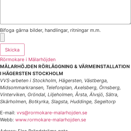
Bifoga gärna bilder, handlingar, ritningar m.m.
Skicka
Rörmokare i Mälarhöjden
MÄLARHÖJDEN RÖRLÄGGNING & VÄRMEINSTALLATION
I HÄGERSTEN STOCKHOLM
VVS-arbeten i Stockholm, Hägersten, Västberga,
Midsommarkransen, Telefonplan, Axelsberg, Örnsberg,
Vinterviken, Gröndal, Liljeholmen, Årsta, Älvsjö, Sätra,
Skärholmen, Botkyrka, Slagsta, Huddinge, Segeltorp
E-mail:
vvs@rormokare-malarhojden.se
Webb:
www.rormokare-malarhojden.se
Adress: Elsa Brändströms gata