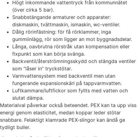
Högt inkommande vattentryck från kommunnätet
(över cirka 5 bar).
Snabbstängande armaturer och apparater:
diskmaskin, tvättmaskin, ismaskin, wc-ventiler.
Dålig rörinfästning: för få rörklammer, inga
gummiinlägg, rör som ligger an mot byggnadsdelar.
Långa, oavbrutna rörstråk utan kompensation eller
fixpunkt som kan börja svänga.
Backventil/återströmningsskydd och stängda ventiler
som ”låser in” tryckstötar.
Varmvattensystem med backventil men utan
fungerande expansionskärl på tappvarmvatten.
Luftkammare/luftfickor som fyllts med vatten och
slutat dämpa.
Materialval påverkar också beteendet. PEX kan ta upp viss
energi genom elasticitet, medan koppar leder stötar
snabbare. Felaktigt klamrade PEX-slingor kan ändå ge
tydligt buller.